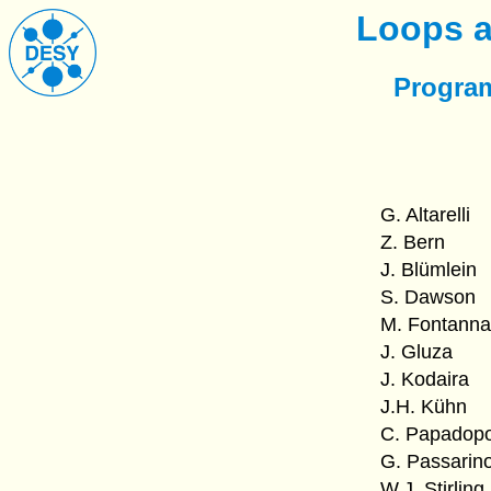
Loops a
Progra
G. Altarelli
Z. Bern
J. Blümlein
S. Dawson
M. Fontanna
J. Gluza
J. Kodaira
J.H. Kühn
C. Papadop
G. Passarin
W.J. Stirling